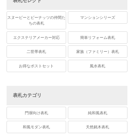
表札セレクト
スヌーピーとピーナッツの仲間た
マンションシリーズ
ちの表札
エクステリアメーカー対応
簡単リフォーム表札
二世帯表札
家族（ファミリー）表札
お得なポストセット
風水表札
表札カテゴリ
門塀向け表札
純和風表札
和風モダン表札
天然銘木表札