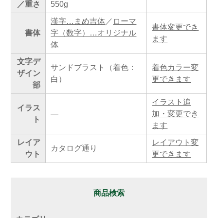
／重さ
550g
漢字…まめ吉体
／
ローマ
書体変更でき
書体
字（数字）…オリジナル
ます
体
文字デ
サンドブラスト（着色：
着色カラー変
ザイン
白）
更できます
部
イラスト追
イラス
―
加・変更でき
ト
ます
レイア
レイアウト変
カタログ通り
ウト
更できます
商品検索