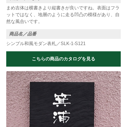
まめ吉体は横書きより縦書きが良いですね。表面はフラ
ットではなく、地層のように走る凹凸の模様があり、自
然な風合いです。
商品名／品番
シンプル和風モダン表札／SLK-1-S121
こちらの商品のカタログを見る