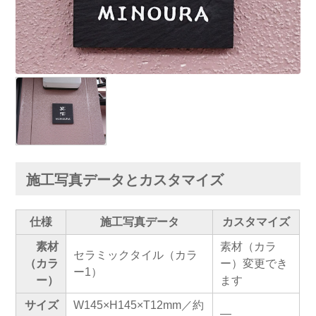
施工写真データとカスタマイズ
仕様
施工写真データ
カスタマイズ
素材
素材（カラ
セラミックタイル（カラ
（カラ
ー）変更でき
ー1）
ー）
ます
サイズ
W145×H145×T12mm／約
―