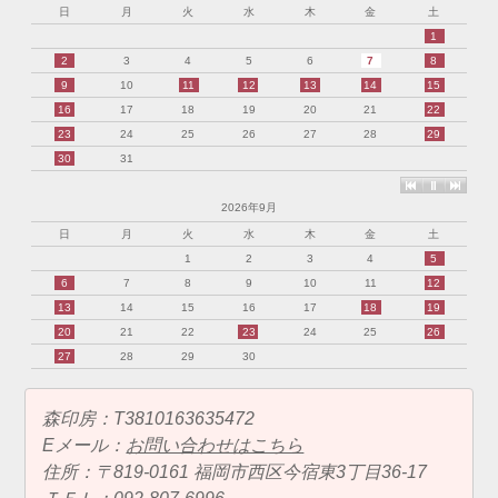
日
月
火
水
木
金
土
1
2
3
4
5
6
7
8
9
10
11
12
13
14
15
16
17
18
19
20
21
22
23
24
25
26
27
28
29
30
31
2026年9月
日
月
火
水
木
金
土
1
2
3
4
5
6
7
8
9
10
11
12
13
14
15
16
17
18
19
20
21
22
23
24
25
26
27
28
29
30
森印房：T3810163635472
Eメール：
お問い合わせはこちら
住所：〒819-0161 福岡市西区今宿東3丁目36-17